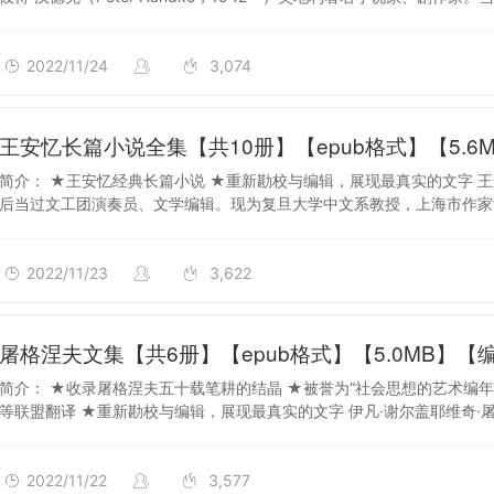
2022/11/24
3,074
2022/11/23
王安忆长篇小说全集【共10册】【epub格式】【5.6M
简介： ★王安忆经典长篇小说 ★重新勘校与编辑，展现最真实的文字 
后当过文工团演奏员、文学编辑。现为复旦大学中文系教授，上海市作家协
2022/11/23
3,622
2022/11/22
屠格涅夫文集【共6册】【epub格式】【5.0MB】【编
简介： ★收录屠格涅夫五十载笔耕的结晶 ★被誉为“社会思想的艺术编
等联盟翻译 ★重新勘校与编辑，展现最真实的文字 伊凡·谢尔盖耶维奇·
2022/11/22
3,577