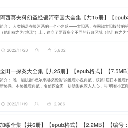
2022/11/20
阿西莫夫科幻圣经银河帝国大全集【共15册】【epub格
简介： 人类蜗居在银河系的一个小角落——太阳系，在围绕太阳旋转的
（他们称之为“地球”）上，建立了两百多个不同的行政区域（他们称之为“
2022/11/20
5,802
2022/11/19
金田一探案大全集【共25册】【epub格式】【7.5MB
简介： 唯一能抗衡“福尔摩斯探案集”的推理小说典范，获第1届日本推
新格局。本格推理典范，名侦探金田一耕助形象深入人心，与“明智小五郎”
2022/11/19
2,986
2022/11/16
加缪全集【共6册】【epub格式】【2.2MB】【编号：9