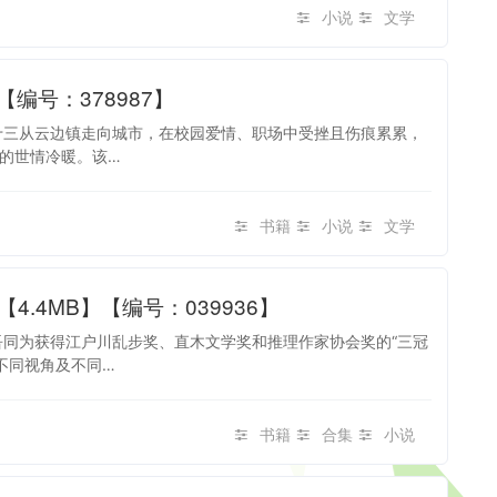
小说
文学
【编号：378987】
十三从云边镇走向城市，在校园爱情、职场中受挫且伤痕累累，
的世情冷暖。该…
书籍
小说
文学
.4MB】【编号：039936】
吾同为获得江户川乱步奖、直木文学奖和推理作家协会奖的“三冠
不同视角及不同…
书籍
合集
小说