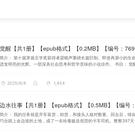
2025/6/4
觉醒【共1册】【epub格式】【0.2MB】【编号：769
简介： 第十届茅盾文学奖获得者梁晓声重磅长篇巨制。即使再渺小的生
迸发明亮的光辉。一部深具社会思考和哲学意味的小说佳作。 书目： 觉
2025/6/4
1,454
2025/6/3
边水往事【共1册】【epub格式】【0.5MB】【编号：1
简介： 我的任务就是开车装货，卸货，和接头人核对数量。回去后，猜叔见
巧合踏上金边坡的土地，成了一名给毒贩送假货的卡车司机。整整397天