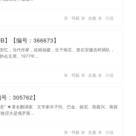
书籍
合集
小说
B】【编号：366673】
王安忆，当代作家，祖籍福建，生于南京。曾在安徽农村插队，
会主席。1977年…
书籍
合集
小说
号：305762】
年史” ★著名翻译家、文学家丰子恺、巴金、丽尼、陈殿兴、蒋路
屠格涅夫是俄罗斯…
书籍
合集
小说