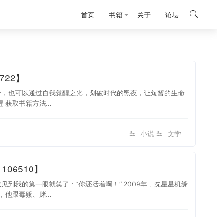
首页
书籍
关于
论坛
722】
命，也可以通过自我觉醒之光，划破时代的黑夜，让短暂的生命
醒 获取书籍方法…
小说
文学
06510】
到我的第一眼就笑了：“你还活着啊！” 2009年，沈星星机缘
，他跟毒贩、赌…