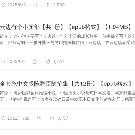
2025/6/3
1,509
2025/6/2
云边有个小卖部【共1册】【epub格式】【1.04MB】
简介： 该小说主要写了云边镇少年刘十三的成长故事，前半部分写了刘
后半部分写刘十三被外婆王莺莺用拖拉机拉回了云边镇，在云边镇感受到
2025/6/2
1,770
2022/11/28
全套系中文版陈舜臣随笔集【共12册】【epub格式】【4
简介： 陈舜臣以创作推理小说、中国历史小说叱咤日本文坛，与东野圭
王”。 独特的视角可让读者在琐碎日常中发现中日文化的诸多差异，感受
2022/11/28
3,157