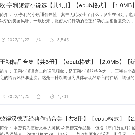
2022/11/27
欧·亨利短篇小说选【共1册】【epub格式】【1.0MB】
简介： 欧·亨利的小说通俗易懂，其中无论发生了什么，发生在何处，
浓郁的美国风味。一般说来，驱使人们行动的欲望和动机是相当复杂的，
2022/11/27
3,545
2022/11/25
王朔精品合集【共6册】【epub格式】【2.0MB】【编
简介： 王朔小说语言上的调侃现象，是王朔小说的特色之一。王朔在小说
之的语言风格和态度。这是一种以调侃为具体表现的语言的神话，调侃的
2022/11/25
4,761
2022/11/24
彼得汉德克经典作品合集【共8册】【epub格式】【2.5
简介： 本套装为德语文学大师彼得·汉德克作品集，包括《守门员面对
彼得·汉德克（Peter Handke，1942—）奥地利著名小说家、剧作家