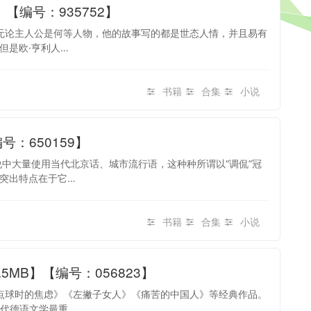
【编号：935752】
也无论主人公是何等人物，他的故事写的都是世态人情，并且易有
但是欧·亨利人…
书籍
合集
小说
号：650159】
中大量使用当代北京话、城市流行语，这种种所谓以“调侃”冠
突出特点在于它…
书籍
合集
小说
MB】【编号：056823】
罚点球时的焦虑》《左撇子女人》《痛苦的中国人》等经典作品。
。当代德语文学最重…