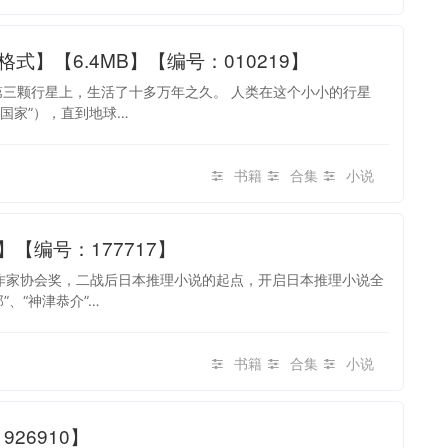
式】【6.4MB】【编号：010219】
第三颗行星上，生活了十多万年之久。 人类在这个小小的行星
国家”），直到地球…
书籍
合集
小说
】【编号：177717】
理作家协会奖，二战后日本推理小说的起点，开启日本推理小说全
、“神津恭介”…
书籍
合集
小说
26910】