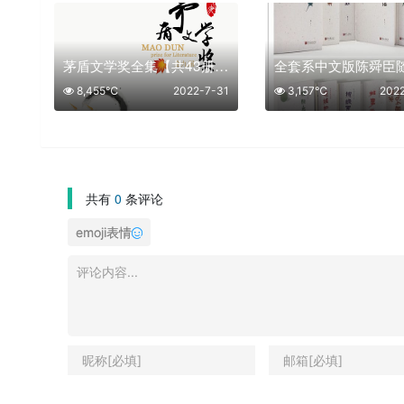
茅盾文学奖全集【共43册】【epub格式】【77.1MB】【编号：950135】
8,455℃
2022-7-31
3,157℃
202
共有
0
条评论
emoji表情