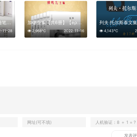
全套系中文版陈舜臣随笔集【共12册】【epub格式】【4.4MB】【编号：039936】
加缪全集【共6册】【epub格式】【2.2MB】【编号：926910】
2-11-28
2,968℃
2022-11-16
4,143℃
2