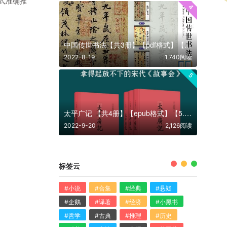
公式准确推
4
中国传世书法【共3册】【pdf格式】【69MB】【编号：870512】
2022-8-19
1,740阅读
5
太平广记 【共4册】【epub格式】【5.8MB】【编号：378755】
2022-9-20
2,126阅读
标签云
#小说
#合集
#经典
#悬疑
#企鹅
#译著
#经济
#小黑书
#哲学
#古典
#推理
#历史