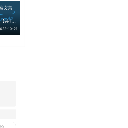
列夫·托尔斯泰文集【共17册】【epub格式】【14.9MB】【编号：116222】
022-10-21