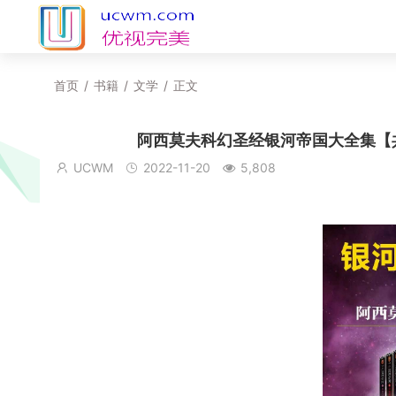
首页
/
书籍
/
文学
/
正文
阿西莫夫科幻圣经银河帝国大全集【共15
UCWM
2022-11-20
5,808