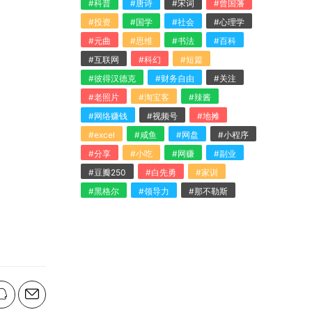
#科普
#唐诗
#宋词
#曾国藩
#投资
#国学
#社会
#心理学
#元曲
#思维
#书法
#百科
#互联网
#科幻
#短篇
#彼得汉德克
#财务自由
#关注
#老照片
#淘宝客
#辣酱
#网络赚钱
#视频号
#地摊
#excel
#咸鱼
#网盘
#小程序
#分享
#小吃
#网赚
#副业
#豆瓣250
#白先勇
#家训
#黑格尔
#领导力
#那不勒斯