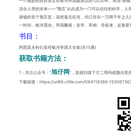
一个微妙的转折发生在银河帝国建国后的12020年。哈里·谢
演全人类的未来——“预言”从此成为一门可以信任的科学，人
谢顿的首个预言是：虽然毫无征兆，但已存在一万两千年之久
一时间，银河震动，帝国飘摇；皇帝、宰相、夺权者、反叛星
书目：
阿西莫夫科幻圣经银河帝国大全集(共15册)
获取书籍方法：
旭仔网
1：关注公众号：“
”，直接扫描下方二维码或微信里
下载链接：
https://url86.ctfile.com/f/64118386-1500673