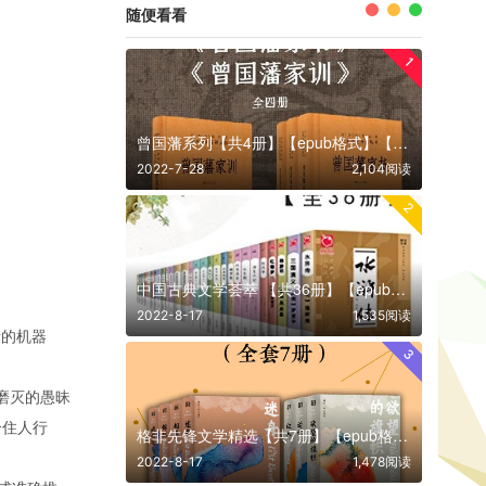
随便看看
1
曾国藩系列【共4册】【epub格式】【2.98MB】【编号：319023】
2022-7-28
2,104阅读
2
中国古典文学荟萃 【共36册】【epub格式】【40MB】【编号：120879】
2022-8-17
1,535阅读
考的机器
3
磨灭的愚昧
个住人行
格非先锋文学精选【共7册】【epub格式】【2.2MB】【编号：299261】
2022-8-17
1,478阅读