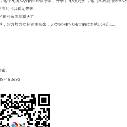
顿，这个刚满32岁的年轻数学家，开创了“心理史学”，这门学科能用数学
类由此可以看见未来。
的银河帝国即将灭亡。
球，各方势力立刻剑拔弩张，人类银河时代伟大的传奇就此开启……
搜索。
639-493e93