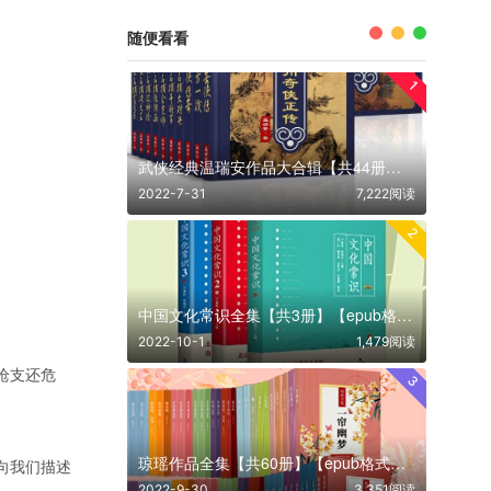
随便看看
1
武侠经典温瑞安作品大合辑【共44册】【epub格式】【11.9MB】【编号：791011】
2022-7-31
7,222阅读
2
中国文化常识全集【共3册】【epub格式】【17.9MB】【编号：601011】
2022-10-1
1,479阅读
枪支还危
3
琼瑶作品全集【共60册】【epub格式】【14.3MB】【编号：560398】
向我们描述
2022-9-30
3,351阅读