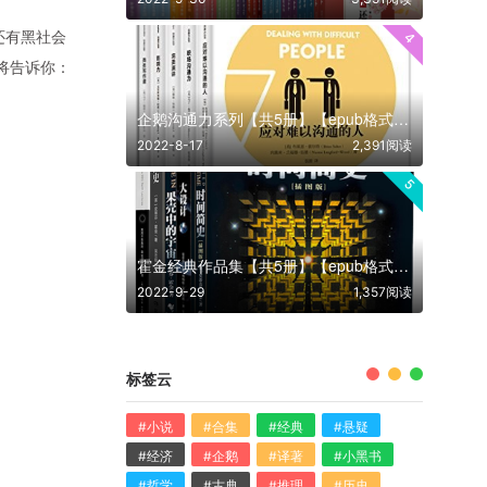
还有黑社会
4
将告诉你：
企鹅沟通力系列【共5册】【epub格式】【10.8MB】【编号：883362】
2022-8-17
2,391阅读
5
霍金经典作品集【共5册】【epub格式】【37.8MB】【编号：230669】
2022-9-29
1,357阅读
标签云
#小说
#合集
#经典
#悬疑
#经济
#企鹅
#译著
#小黑书
#哲学
#古典
#推理
#历史