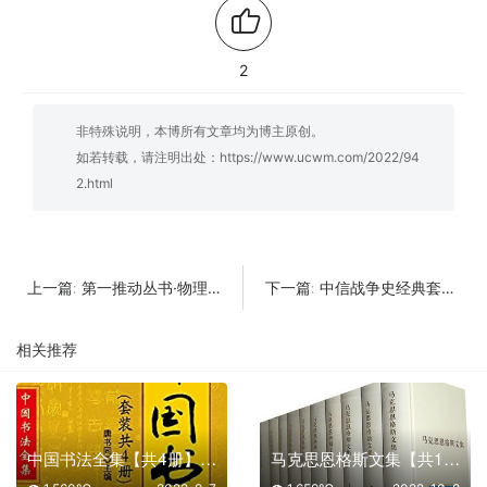
2
非特殊说明，本博所有文章均为博主原创。
如若转载，请注明出处：
https://www.ucwm.com/2022/94
2.html
第一推动丛书·物理系列【共9册】【epub格式】【27.1MB】【编号：713856】
中信战争史经典套装【共9册】【epub格式】【29.9MB】【编号：085313】
上一篇:
下一篇:
相关推荐
中国书法全集【共4册】【epub格式】【188MB】【编号：597820】
马克思恩格斯文集【共10册】【epub格式】【24.5MB】【编号：071216】