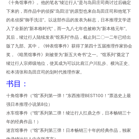
《十角馆事件》。他的笔名“绫辻行人”是与岛田庄司商讨过后确定
下来的，而作品中的侦探“岛田洁”的原型也来自岛田庄司和他笔下
的名侦探“御手洗洁”。以这部作品的发表为标志，日本推理文学进
入了全新的“新本格时代”，而一九八七年也被称为“新本格元年”。
其后，绫辻行人陆续发表“馆系列”作品，截止到二〇一二年已经出
版了九部。其中，《钟表馆事件》获得了第四十五届推理作家协会
奖，《暗黑馆事件》则被誉为“新五大奇书”之一。“馆系列”奠定了
绫辻行人宗师级地位，使其成为可以比肩江户川乱步、横沟正史、
松本清张和岛田庄司的划时代推理作家。
书目：
十角馆事件（“馆”系列第一弹！“东西推理BEST100！”票选史上最
强日本推理小说第8位）
水车馆事件（“馆”系列第二弹！绫辻行人扛鼎之作，日本畅销三十
年的经典作品！）
迷宫馆事件（“馆”系列第三弹！日本畅销三十年的经典作品，独家
收录绫辻行人中文版序言）