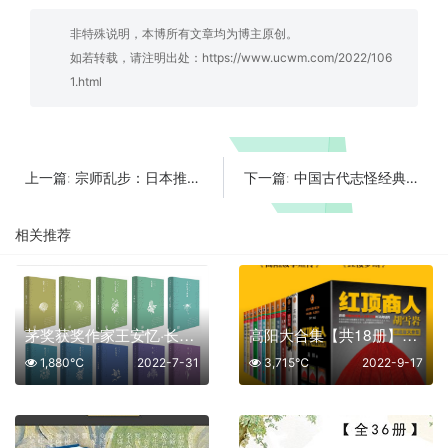
非特殊说明，本博所有文章均为博主原创。
如若转载，请注明出处：
https://www.ucwm.com/2022/106
1.html
宗师乱步：日本推理之父江户川乱步严选作品集【共13册】【epub格式】【10.1MB】【编号：082003】
中国古代志怪经典精选合集【共9册】【epub格式】【8.9MB】【编号：986888】
上一篇:
下一篇:
相关推荐
茅奖获奖作家王安忆·长篇小说【共10册】【epub格式】【5.49MB】【编号：688552】
高阳大合集【共18册】【epub格式】【37.7MB】【编号：463870】
1,880℃
2022-7-31
3,715℃
2022-9-17