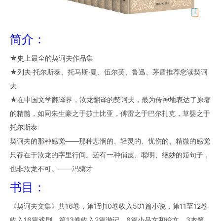
简介：
★史上最全的契诃夫作品集
★列夫·托尔斯泰、托马斯·曼、伍尔芙、鲁迅、茅盾推荐您读契诃
夫
★在中国文学翻译界，汝龙翻译的契诃夫，最为传神地表达了原著
的精髓，如同朱生豪之于莎士比亚，傅雷之于巴尔扎克，草婴之于
托尔斯泰
契诃夫的那种感觉——那种悲悯的、轻灵的、忧伤的、精微的感觉
只存在于汝龙的字里行间。还有一种俏皮、聪明、绝妙的短句子，
也非汝龙不可。——冯骥才
书目：
《契诃夫文集》共16卷，第1到10卷收入501篇小说，第11至12卷
收入16篇戏剧，第13卷收入2篇游记、6篇小品文和论文、3本笔