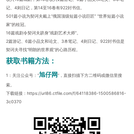
记、4则日记，第14至16卷有922封书信。
501篇小说为契诃夫戴上“俄国顶级短篇小说巨匠” “世界短篇小说
家”的桂冠。
16篇戏剧令契诃夫跻身“戏剧艺术大师”。
2篇游记、6篇小品文和论文、3本笔记、4则日记、922封书信是
契诃夫寻找“明朗的世界观”的心路历程。
获取书籍方法：
旭仔网
1：关注公众号：“
”，直接扫描下方二维码或微信里搜
索。
下载链接：
https://url86.ctfile.com/f/64118386-1500586816-
3c0370