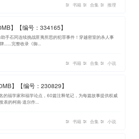
书籍
合集
推理
MB】【编号：334165】
力助手石冈连续挑战匪夷所思的犯罪事件！穿越密室的杀人事
牌……完整收录《御…
书籍
合集
小说
MB】【编号：230829】
著名的福学家和福学论点，60篇注释笔记，为每篇故事提供权威
发表的柯南·道尔作…
书籍
合集
小说