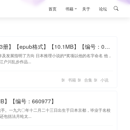
首页
书籍
关于
论坛
宗师乱步：日本推理之父江户川乱步严选作品集【共13册】【epub格式】【10.1MB】【编号：082003】
作及发展指明了方向 日本推理小说的*奖项以他的名字命名 他，
“江户川乱步作品…
书籍
合集
小说
B】【编号：660977】
旗手。一九六〇年十二月二十三日出生于日本京都，毕业于名校
还包括法月纶太…