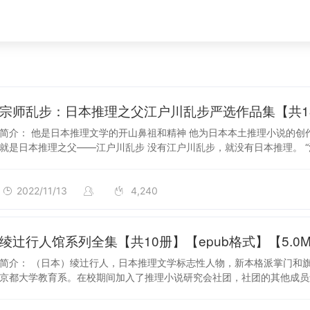
2022/11/13
简介： 他是日本推理文学的开山鼻祖和精神 他为日本本土推理小说的创
就是日本推理之父——江户川乱步 没有江户川乱步，就没有日本推理。 
2022/11/13
4,240
2022/11/12
绫辻行人馆系列全集【共10册】【epub格式】【5.0M
简介： （日本）绫辻行人，日本推理文学标志性人物，新本格派掌门和
京都大学教育系。在校期间加入了推理小说研究会社团，社团的其他成员