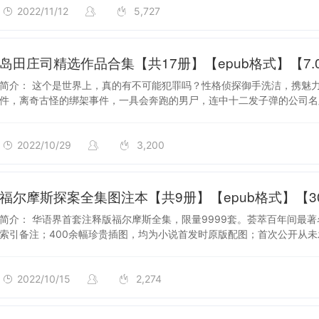
2022/11/12
5,727
2022/10/29
岛田庄司精选作品合集【共17册】【epub格式】【7.0
简介： 这个是世界上，真的有不可能犯罪吗？性格侦探御手洗洁，携魅
件，离奇古怪的绑架事件，一具会奔跑的男尸，连中十二发子弹的公司名
2022/10/29
3,200
2022/10/15
福尔摩斯探案全集图注本【共9册】【epub格式】【30
简介： 华语界首套注释版福尔摩斯全集，限量9999套。荟萃百年间最
索引备注；400余幅珍贵插图，均为小说首发时原版配图；首次公开从未
2022/10/15
2,274