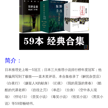
简介：
日本推理史上唯一5冠王；日本三大推理小说排行榜年度冠军；他
将骗局写到了极致——直木奖评语。本合集收录了《解忧杂货店》
《白夜行》《嫌疑人X的献身》《幻夜》《我的晃荡的青春》《酷
酷的代课老师》 《彷徨之刃》《单恋》《分身》《空中杀人现
场》《悖论13》《歪笑小说》《毒笑小说》《怪笑小说》《黑笑小
说》等59部畅销书。