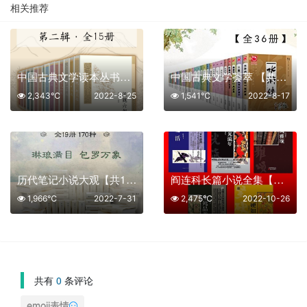
相关推荐
中国古典文学读本丛书典藏·第二辑【共15册】【epub格式】【11.4MB】【编号：058576】
中国古典文学荟萃 【共36册】【epub格式】【40MB】【编号：120879】
2,343℃
2022-8-25
1,541℃
2022-8-17
历代笔记小说大观【共19册】【epub格式】【52.7MB】【编号：160681】
阎连科长篇小说全集【共5册】【epub格式】【1.9MB】【编号：175831】
1,966℃
2022-7-31
2,475℃
2022-10-26
共有
0
条评论
emoji表情