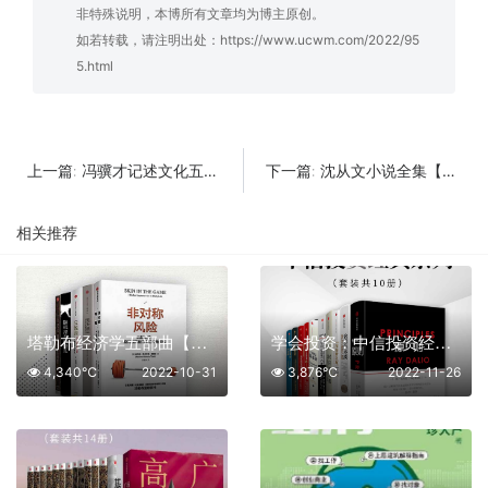
非特殊说明，本博所有文章均为博主原创。
如若转载，请注明出处：
https://www.ucwm.com/2022/95
5.html
冯骥才记述文化五十年【共4册】【epub格式】【24.3MB】【编号：856209】
沈从文小说全集【共12册】【epub格式】【5.6MB】【编号：302011】
上一篇:
下一篇:
相关推荐
塔勒布经济学五部曲【共5册】【epub格式】【3.9MB】【编号：800777】
学会投资：中信投资经典系列套装【共10册】【epub格式】【99MB】【编号：193911】
4,340℃
2022-10-31
3,876℃
2022-11-26