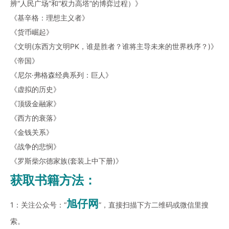
辨“人民广场”和“权力高塔”的博弈过程）》
《基辛格：理想主义者》
《货币崛起》
《文明(东西方文明PK，谁是胜者？谁将主导未来的世界秩序？)》
《帝国》
《尼尔·弗格森经典系列：巨人》
《虚拟的历史》
《顶级金融家》
《西方的衰落》
《金钱关系》
《战争的悲悯》
《罗斯柴尔德家族(套装上中下册)》
获取书籍方法：
旭仔网
1：关注公众号：“
”，直接扫描下方二维码或微信里搜
索。