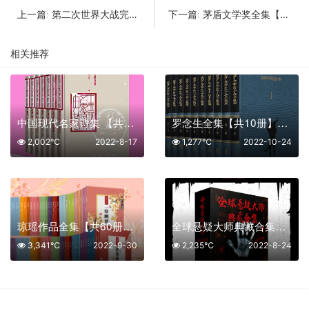
第二次世界大战完整历史实录【共38册】【epub格式】【5.5MB】【编号：975290】
茅盾文学奖全集【共43册】【epub格式】【77.1MB】【编号：950135】
上一篇:
下一篇:
相关推荐
中国现代名家诗集 【共7册】【epub格式】【1.3MB】【编号：385735】
罗念生全集【共10册】【epub格式】【8.7MB】【编号：158793】
2,002℃
2022-8-17
1,277℃
2022-10-24
琼瑶作品全集【共60册】【epub格式】【14.3MB】【编号：560398】
全球悬疑大师典藏合集【共19册】【epub格式】【10.6MB】【编号：572076】
3,341℃
2022-9-30
2,235℃
2022-8-24