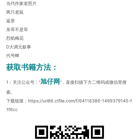
当代作家老照片
两只老鼠
返景
东哥不是哥
烈焰梅花
D大调元叙事
代号蝉
获取书籍方法：
旭仔网
1：关注公众号：“
”，直接扫描下方二维码或微信里搜
索。
下载链接：
https://url86.ctfile.com/f/64118386-1499379145-f
1f6cc