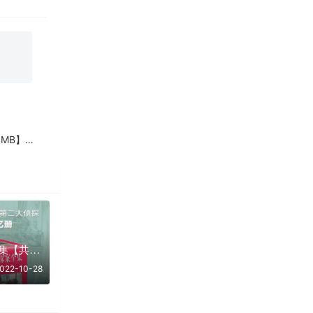
5831】
马普尔小姐探案全集【共14册】【epub格式】【4.6MB】【编号：838282】
022-10-28