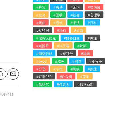
#科普
#唐诗
#宋词
#曾国藩
#投资
#国学
#社会
#心理学
#元曲
#思维
#书法
#百科
#互联网
#科幻
#短篇
#彼得汉德克
#财务自由
#关注
#老照片
#淘宝客
#辣酱
#网络赚钱
#视频号
#地摊
#excel
#咸鱼
#网盘
#小程序
#分享
#小吃
#网赚
#副业
#豆瓣250
#白先勇
#家训
#黑格尔
#领导力
#那不勒斯
4月24日