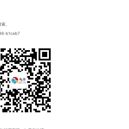
搜索。
536-b1ceb7