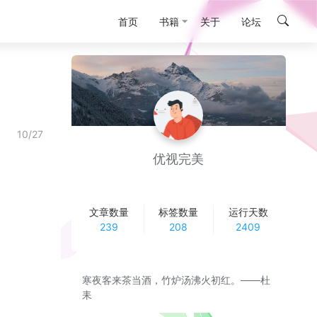
首页
书籍
关于
论坛
10/27
优视完美
文章数量
标签数量
运行天数
239
208
2409
寒夜客来茶当酒，竹炉汤沸火初红。——杜
耒