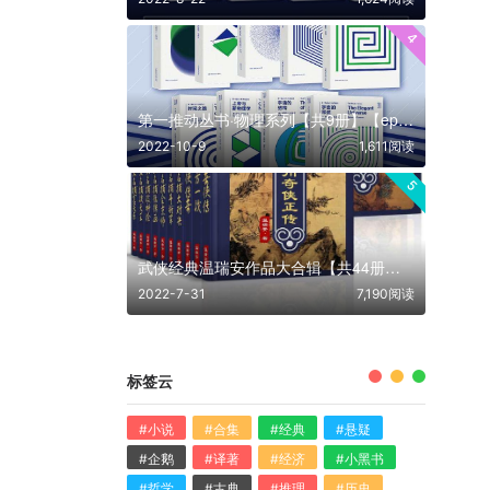
4
第一推动丛书·物理系列【共9册】【epub格式】【27.1MB】【编号：713856】
2022-10-9
1,611阅读
5
武侠经典温瑞安作品大合辑【共44册】【epub格式】【11.9MB】【编号：791011】
2022-7-31
7,190阅读
标签云
#小说
#合集
#经典
#悬疑
#企鹅
#译著
#经济
#小黑书
#哲学
#古典
#推理
#历史