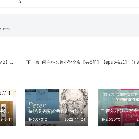
3
9.html
282】
阎连科长篇小说全集【共5册】【epub格式】【1.9MB】【编号：17
下一篇:
中国古典文学荟萃 【共36册】【epub格式】【40MB】【编号：120879】
彼得汉德克经典作品合集【共8册】【epub格式】【2.5MB】【编号：056823】
2-8-17
3,076℃
2022-11-24
2,030℃
2