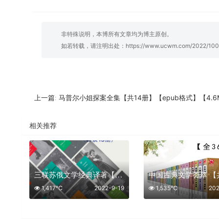
非特殊说明，本博所有文章均为博主原创。
如若转载，请注明出处：
https://www.ucwm.com/2022/100
马普尔小姐探案全集【共14册】【epub格式】【4.6MB】【编号：838
上一篇:
相关推荐
三联苏俄文学经典译著【共15册】【epub格式】【9.0MB】【编号：907793】
1,417℃
2022-9-19
1,535℃
202