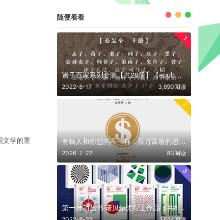
随便看看
1
诸子百家系列套装【共20册】【epub格式】【15.9MB】【编号：800153】
2022-8-17
3,690阅读
2
有钱人和你想的不一样：百万富翁的思维密码【共1册】【epub格式】【0.3MB】【编号：992796】
美国文学的重
2026-7-22
83阅读
3
第一推动丛书·诺贝尔奖得主作品【共8册】【epub格式】【26.4MB】【编号：608070】
2022-8-22
1,624阅读