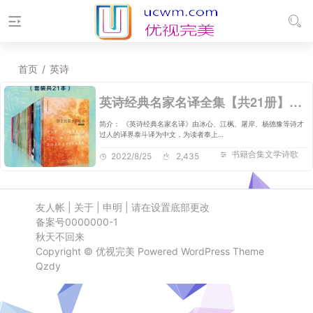
首页
/
英诗
英诗经典名家名译全集【共21册】【epub格式】【12.2MB】【编号：097053】
简介： 《英诗经典名家名译》由冰心、江枫、屠岸、杨德豫等诗才
过人的译界泰斗译为中文，为读者奉上…
书籍合集文学诗歌
2022/8/25
2,435
友人帐
|
关于
|
申明
|
请在设置底部更改
备案号0000000-1
秋天不回来
Copyright ©
优视完美
Powered
WordPress
Theme
Qzdy