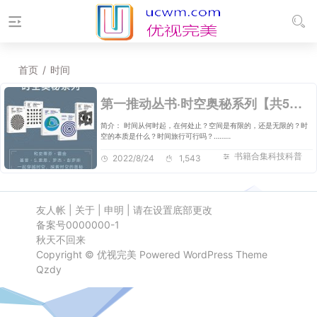
首页
/
时间
第一推动丛书·时空奥秘系列【共5册】【epub格式】【32.9MB】【编号：218715】
简介： 时间从何时起，在何处止？空间是有限的，还是无限的？时
空的本质是什么？时间旅行可行吗？………
书籍合集科技科普
2022/8/24
1,543
友人帐
|
关于
|
申明
|
请在设置底部更改
备案号0000000-1
秋天不回来
Copyright ©
优视完美
Powered
WordPress
Theme
Qzdy