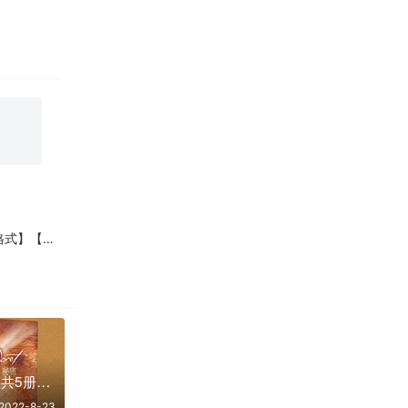
75290】
朗达·拜恩作品集【共5册】【epub格式】【6.2MB】【编号：766888】
2022-8-23