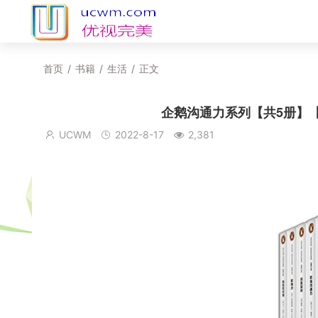
首页
/
书籍
/
生活
/
正文
企鹅沟通力系列【共5册】【ep
UCWM
2022-8-17
2,381