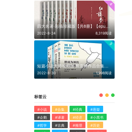
4
四大名著·彩插珍藏版【共8册】【epub格式】【17.3MB】【编号：027609】
2022-8-24
8,319阅读
5
短篇小说大师埃特加·凯雷特作品合集【共5册】【epub格式】【4.6MB】【编号：866812】
2022-8-30
1,998阅读
标签云
#小说
#合集
#经典
#悬疑
#企鹅
#译著
#经济
#小黑书
#哲学
#古典
#推理
#历史