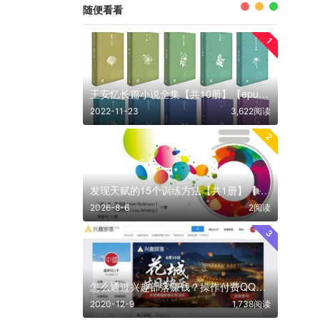
随便看看
1
王安忆长篇小说全集【共10册】【epub格式】【5.6MB】【编号：366673】
2022-11-23
3,622阅读
2
发现天赋的15个训练方法【共1册】【epub格式】【2.9MB】【编号：093359】
2026-8-6
2阅读
3
怎么通过兴趣部落赚钱？操作付费QQ群项目实操日赚100+
2020-12-9
1,738阅读