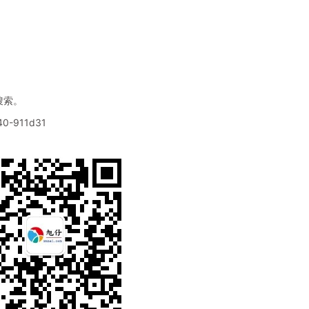
搜索。
940-911d31