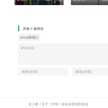
共有
0
条评论
emoji表情
友人帐
|
关于
|
申明
|
请在设置底部更改