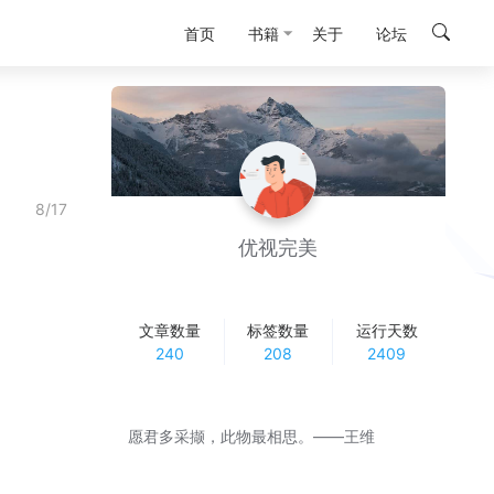
首页
书籍
关于
论坛
8/17
优视完美
文章数量
标签数量
运行天数
240
208
2409
愿君多采撷，此物最相思。——王维