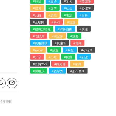
#科普
#唐诗
#宋词
#曾国藩
#投资
#国学
#社会
#心理学
#元曲
#思维
#书法
#百科
#互联网
#科幻
#短篇
#彼得汉德克
#财务自由
#关注
#老照片
#淘宝客
#辣酱
#网络赚钱
#视频号
#地摊
#excel
#咸鱼
#网盘
#小程序
#分享
#小吃
#网赚
#副业
#豆瓣250
#白先勇
#家训
#黑格尔
#领导力
#那不勒斯
4月19日