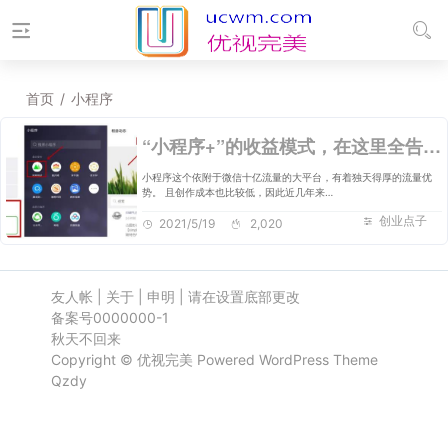
首页
/
小程序
“小程序+”的收益模式，在这里全告诉你！
小程序这个依附于微信十亿流量的大平台，有着独天得厚的流量优
势。 且创作成本也比较低，因此近几年来…
创业点子
2021/5/19
2,020
友人帐
|
关于
|
申明
|
请在设置底部更改
备案号0000000-1
秋天不回来
Copyright ©
优视完美
Powered
WordPress
Theme
Qzdy