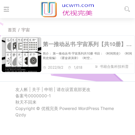
首页
/
宇宙
第一推动丛书·宇宙系列【共10册】【epub格式】【65.4MB】【编号：378052】
简介： 第一推动丛书·宇宙系列共10册 书目： 《时间简史》 《时间
简史续编》 《霍金讲演录》 《时空…
书籍合集科技科普
2022/9/2
1,618
友人帐
|
关于
|
申明
|
请在设置底部更改
备案号0000000-1
秋天不回来
Copyright ©
优视完美
Powered
WordPress
Theme
Qzdy