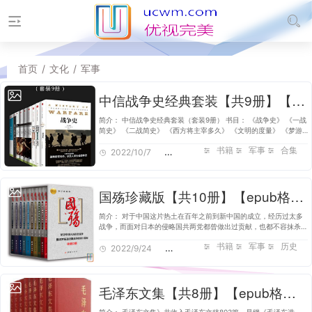
首页
/
文化
/
军事
中信战争史经典套装【共9册】【epub格式】【29.9MB】【编号：085313】
简介： 中信战争史经典套装（套装9册） 书目： 《战争史》 《一战
简史》 《二战简史》 《西方将主宰多久》 《文明的度量》 《梦游
者》 《权力的艺术》 《新罗马帝国衰亡史》 《世界史》 获取书籍
书籍
军事
合集
方法： 1：关注公…
2022/10/7
1,714
国殇珍藏版【共10册】【epub格式】【81.8MB】【编号：895125】
简介： 对于中国这片热土在百年之前到新中国的成立，经历过太多
战争，而面对日本的侵略国共两党都曾做出过贡献，也都不容抹杀。
本书以一个客观中立的态度，真实纪录了国民党方面在正面战场对日
书籍
军事
历史
进行的海、陆、空军…
2022/9/24
2,415
毛泽东文集【共8册】【epub格式】【2.8MB】【编号：199876】