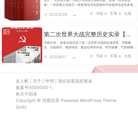
简介： 毛泽东文集》共收入毛泽东文稿803篇，是继《毛泽东选
集》一至四卷之后的又一部体现毛泽东思想科学体系的综合性多卷本
毛泽东著作集，弥补了毛泽东在社会主义时期的著作没有选集这个空
书籍
军事
合集
缺。《文集》的编辑工作…
2022/8/28
5,826
第二次世界大战完整历史实录【共38册】【epub格式】【5.5MB】【编号：975290】
书籍介绍： 套装全面记录了第二次世界大战的起源背景、序幕爆
发、全面展开、相持转折、最后结局等内容，时空纵横，气势磅礴，
非常具有历史性、资料性、权威性和真实性，非常具有阅读和收藏价
书籍
军事
合集
值，是对第二次世界大…
2022/8/17
2,622
友人帐
|
关于
|
申明
|
请在设置底部更改
备案号0000000-1
秋天不回来
Copyright ©
优视完美
Powered
WordPress
Theme
Qzdy