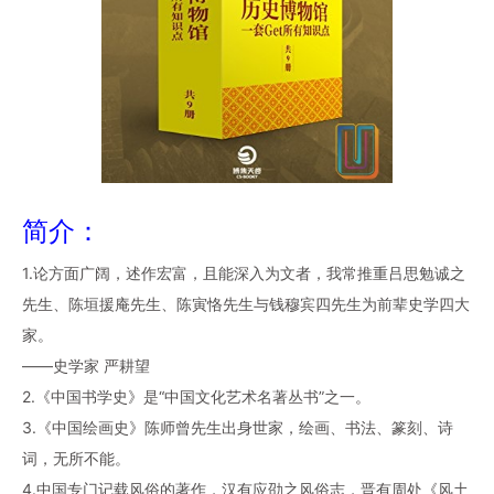
简介：
1.论方面广阔，述作宏富，且能深入为文者，我常推重吕思勉诚之
先生、陈垣援庵先生、陈寅恪先生与钱穆宾四先生为前辈史学四大
家。
——史学家 严耕望
2.《中国书学史》是“中国文化艺术名著丛书”之一。
3.《中国绘画史》陈师曾先生出身世家，绘画、书法、篆刻、诗
词，无所不能。
4.中国专门记载风俗的著作，汉有应劭之风俗志，晋有周处《风土