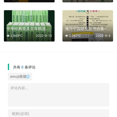
中华经典普及文库精选【共20册】【epub格式】【30.2MB】【编号：678975】
海外中国研究丛书合集–近代篇【共10册】【epub格式】【23MB】【编号：186998】
2,949℃
2022-9-13
2,061℃
2022-9-4
共有
0
条评论
emoji表情