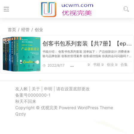
首页
/
经管
/
创业
创客书包系列套装【共7册】【epub格式】【1.5MB】【编号：585065】
书籍介绍： 创客书包系列套装 清单如下： 产品创新设计 消费者体
验与品牌创新 创客的管理素养 创客成功指南 你真的会问问题吗？
让演讲博得满堂彩 社群营销大爆炸 获取书籍方法： 1：关注公众
书籍
创业
合集
号：“旭仔网”，直接扫…
2022/8/17
1,579
友人帐
|
关于
|
申明
|
请在设置底部更改
备案号0000000-1
秋天不回来
Copyright ©
优视完美
Powered
WordPress
Theme
Qzdy