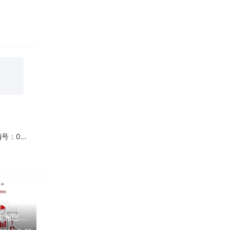
685】
财务自由之路Ⅲ：欧洲巴菲特为你量身定制的投资组合体系【共1册】【epub格式】【1.8MB】【编号：150132】