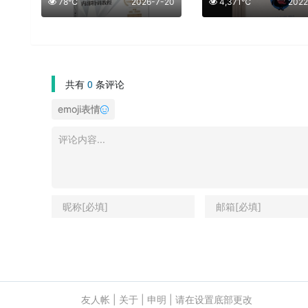
78℃
2026-7-20
4,371℃
2022
共有
0
条评论
emoji表情
友人帐
|
关于
|
申明
|
请在设置底部更改