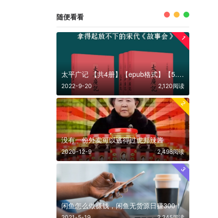
随便看看
1
太平广记 【共4册】【epub格式】【5.8MB】【编号：378755】
2022-9-20
2,120阅读
2
没有一份外卖可以逃得过虎邦辣酱
2020-12-9
2,498阅读
3
闲鱼怎么做赚钱，闲鱼无货源日赚300！
2021-5-19
2,245阅读