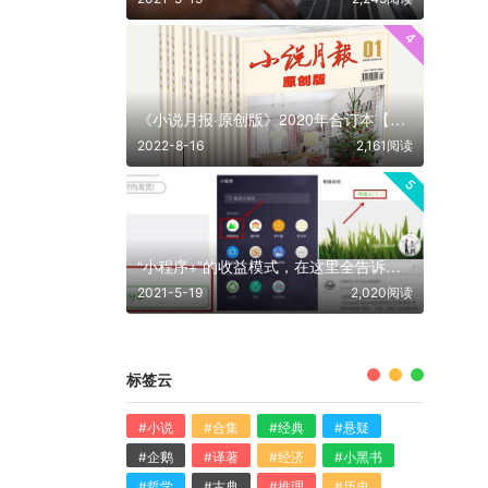
4
《小说月报·原创版》2020年合订本【共12册】【epub格式】【10.9MB】【编号：810292】
2022-8-16
2,161阅读
5
“小程序+”的收益模式，在这里全告诉你！
2021-5-19
2,020阅读
标签云
#小说
#合集
#经典
#悬疑
#企鹅
#译著
#经济
#小黑书
#哲学
#古典
#推理
#历史