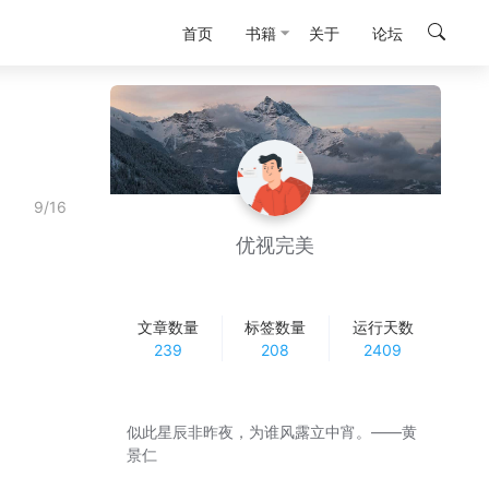
首页
书籍
关于
论坛
9/16
优视完美
文章数量
标签数量
运行天数
239
208
2409
似此星辰非昨夜，为谁风露立中宵。——黄
景仁