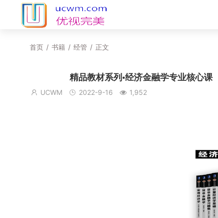
首页
/
书籍
/
经管
/
正文
精品教材系列•经济金融学专业核心课【共8
UCWM
2022-9-16
1,952