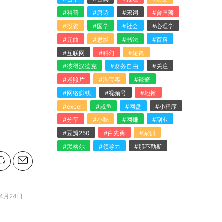
#科普
#唐诗
#宋词
#曾国藩
#投资
#国学
#社会
#心理学
#元曲
#思维
#书法
#百科
#互联网
#科幻
#短篇
#彼得汉德克
#财务自由
#关注
#老照片
#淘宝客
#辣酱
#网络赚钱
#视频号
#地摊
#excel
#咸鱼
#网盘
#小程序
#分享
#小吃
#网赚
#副业
#豆瓣250
#白先勇
#家训
#黑格尔
#领导力
#那不勒斯
4月24日