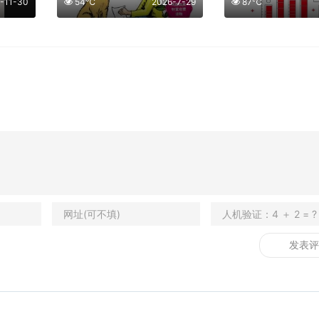
-11-30
54℃
2026-7-29
87℃