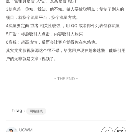
点：营销页是否”人性”、文案是否“给力”
3信息差：你知、我知、他不知。做人要放聪明点：复制了别人的
项目，就换个流量平台，换个流量方式。
4流量要定向 或者 相关性较强 ，用 QQ 或者邮件列表储存流量
5广告：标题吸引人点击，内容吸引人购买
6客服：超高热情，反而会让客户觉得你在忽悠他。
其实卖卖影视资源这个很不错，毕竟用户现在越来越懒，能吸引用
户的无非就是文章+视频了。
- THE END -
Tag：
网络赚钱
UCWM