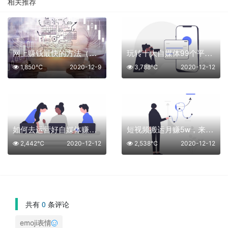
相关推荐
网上赚钱最快的方法（网络赚钱一天1000）
玩转十大自媒体99个平台，搞副业获取高收益！（珍藏版）
1,850℃
2020-12-9
3,788℃
2020-12-12
如何去运营好自媒体赚钱，个人做自媒体需要注意这些不能碰的红线
短视频搬运月赚5w，来看看他们是如何操作的
2,442℃
2020-12-12
2,538℃
2020-12-12
共有
0
条评论
emoji表情