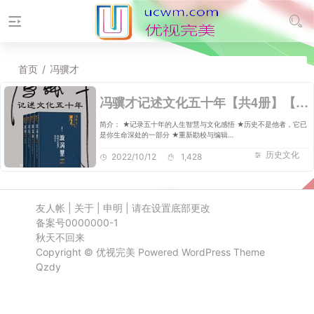
首页
/
冯骥才
冯骥才记述文化五十年【共4册】【epub格式】【24.3MB】【编号：856209】
简介： ★记录五十年的人生智慧与文化感悟 ★历史不是他者，它已
是你生命深处的一部分 ★重新勘校与编辑…
历史文化
2022/10/12
1,428
友人帐
|
关于
|
申明
|
请在设置底部更改
备案号0000000-1
秋天不回来
Copyright ©
优视完美
Powered
WordPress
Theme
Qzdy